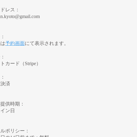
アドレス：
ann.kyoto@gmail.com
格：
金は
予約画面
にて表示されます。
法：
カード（Stripe）
期：
に決済
ス提供時期：
クイン日
セルポリシー：