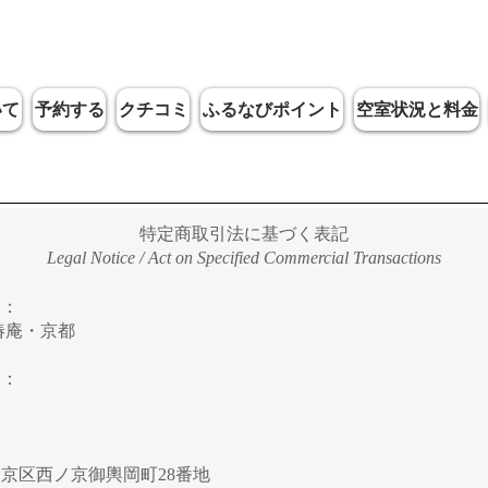
いて
予約する
クチコミ
ふるなびポイント
空室状況と料金
特定商取引法に基づく表記
Legal Notice / Act on Specified Commercial Transactions
名：
椿庵・京都
名：
：
京区西ノ京御輿岡町28番地