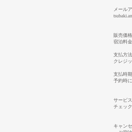
メール
tsubaki.
販売価
宿泊料
支払方
クレジット
支払時
予約時
サービ
チェッ
キャン