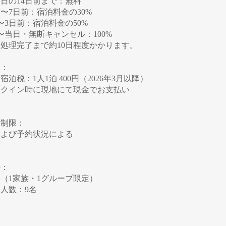
日の14日前まで：無料
前〜7日前：宿泊料金の30%
〜3日前：宿泊料金の50%
〜当日・無断キャンセル：100%
処理完了まで約10日程度かかります。
金：
宿泊税：1人1泊 400円（2026年3月以降）
ックイン時に現地にて現金でお支払い
量制限：
および予約状況による
件：
（1家族・1グループ限定）
人数：9名