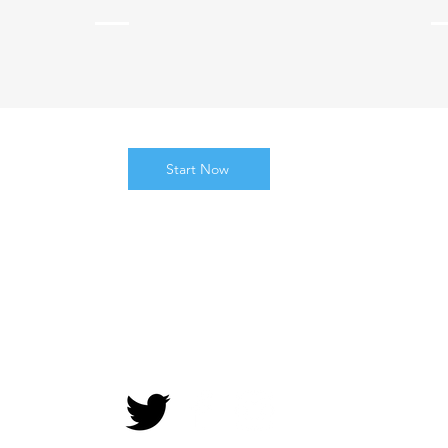
Start Now
© 
SNSをフォロー！
掲載
特定