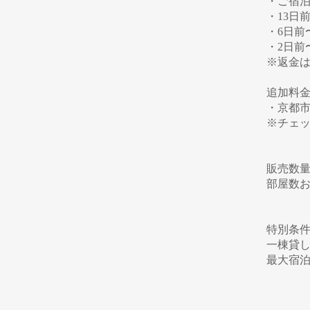
・ご宿泊
・13日
・6日前
・2日前
※返金は
追加料
・京都市
※チェ
販売数
部屋数
特別条
一棟貸し
最大宿泊