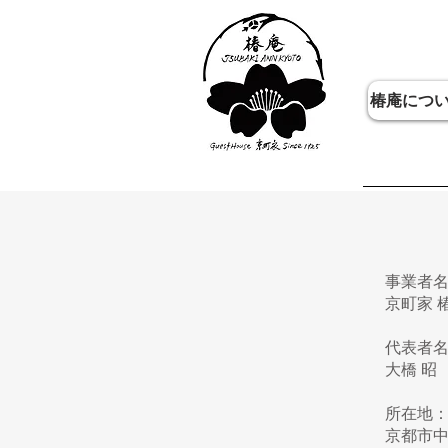
Tsubaki Ann Kyoto
椿庵につ
事業者
京町家 
代表者
大橋 昭
所在地
京都市中