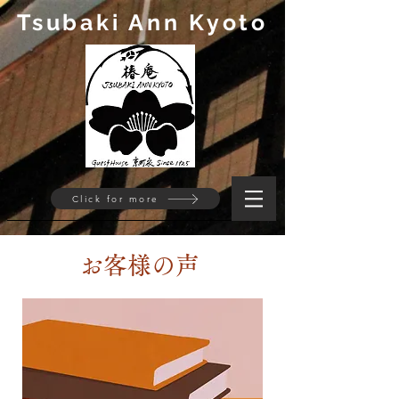
Tsubaki Ann Kyoto
Click for more
​お客様の声