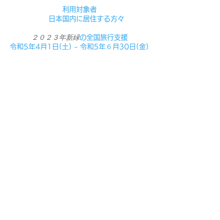
利用対象者
日本国内に居住する方々
２０２３年新緑
の全国旅行支援
令和5
年4月1日(土)
~
令和5年６月30日(金)
（宿泊のみ令和5年７月1日
チェックアウトまで）
補助金と上限額 （1泊あたり）
一人様一回旅行（交通を含む）：5
,000円
日帰り旅行やその他の場合：3,000円
クーポン券（原則として電子クーポン）
平日:2,000円
休日:1,000円
利用期間：
令和5
年４
月1
日(土)
~
令和5
年６
月3０
日(金
)
（日帰り旅行のみ令和5年６月30日まで）
利用要件
ワクチン3回接種
又は検査の陰性証明
未就学児・小学生（12歳未満）
は基本不要