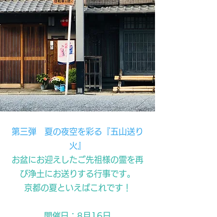
第三弾 夏の夜空を彩る『五山送り
火』
お盆にお迎えしたご先祖様の霊を再
び浄土にお送りする行事です。
京都の夏といえばこれです！
開催日：8月16日