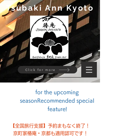
Tsubaki Ann Kyoto
Click for more
for the upcoming
season
Recommended special
feature!
【全国旅行支援】予約まもなく終了！
京町家椿庵・京都も
適用認可です！